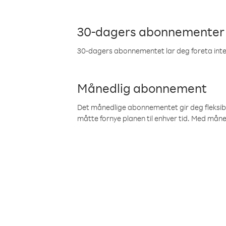
30-dagers abonnementer
30-dagers abonnementet lar deg foreta inter
Månedlig abonnement
Det månedlige abonnementet gir deg fleksibilit
måtte fornye planen til enhver tid. Med mån