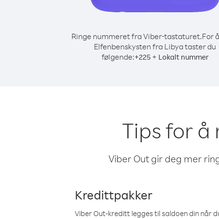
Ringe nummeret fra Viber-tastaturet.
For å
Elfenbenskysten fra Libya taster du
følgende:
+
+
225
Lokalt nummer
Tips for å
Viber Out gir deg mer ring
Kredittpakker
Viber Out-kreditt legges til saldoen din når du