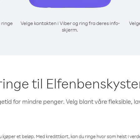
 ringe
Velge kontakten i Viber og ring fra deres info-
Velg
skjerm.
 ringe til Elfenbenskyste
etid for mindre penger. Velg blant våre fleksible, l
 kjøper et beløp. Med kredittkort, kan du ringe hvor som helst i verden