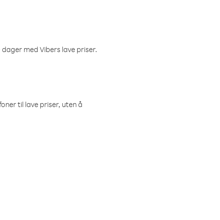
 dager med Vibers lave priser.
ner til lave priser, uten å