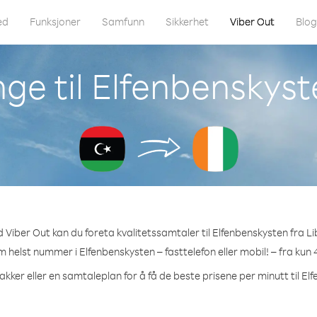
ed
Funksjoner
Samfunn
Sikkerhet
Viber Out
Blo
ge til Elfenbenskyst
 Viber Out kan du foreta kvalitetssamtaler til Elfenbenskysten fra Li
om helst nummer i Elfenbenskysten – fasttelefon eller mobil! – fra kun 
akker eller en samtaleplan for å få de beste prisene per minutt til El