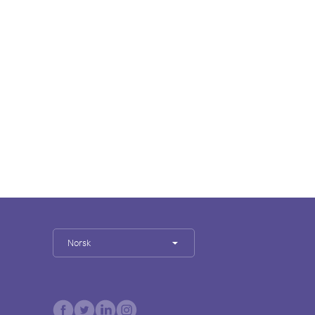
Norsk