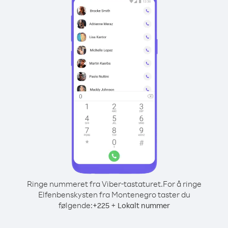
Ringe nummeret fra Viber-tastaturet.
For å ringe
Elfenbenskysten fra Montenegro taster du
følgende:
+
+
225
Lokalt nummer