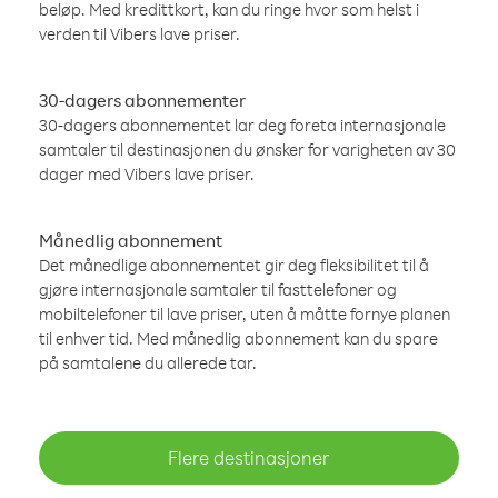
beløp. Med kredittkort, kan du ringe hvor som helst i
verden til Vibers lave priser.
30-dagers abonnementer
30-dagers abonnementet lar deg foreta internasjonale
samtaler til destinasjonen du ønsker for varigheten av 30
dager med Vibers lave priser.
Månedlig abonnement
Det månedlige abonnementet gir deg fleksibilitet til å
gjøre internasjonale samtaler til fasttelefoner og
mobiltelefoner til lave priser, uten å måtte fornye planen
til enhver tid. Med månedlig abonnement kan du spare
på samtalene du allerede tar.
Flere destinasjoner