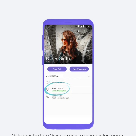
Velge kontakten i Viber og ring fra deres info-skjerm.