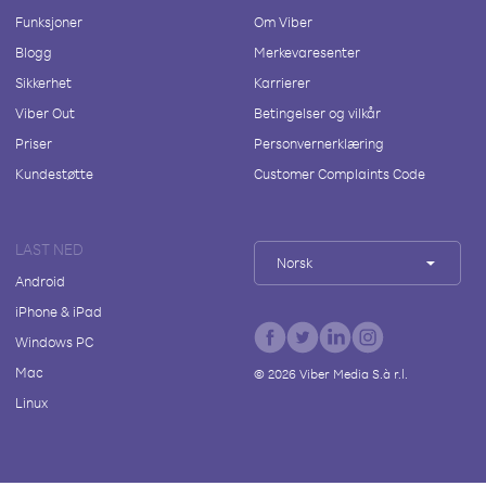
Funksjoner
Om Viber
Blogg
Merkevaresenter
Sikkerhet
Karrierer
Viber Out
Betingelser og vilkår
Priser
Personvernerklæring
Kundestøtte
Customer Complaints Code
LAST NED
Norsk
Android
iPhone & iPad
Windows PC
Mac
©
2026
Viber Media S.à r.l.
Linux