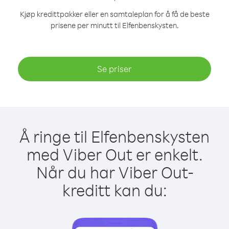
Kjøp kredittpakker eller en samtaleplan for å få de beste
prisene per minutt til Elfenbenskysten.
Se priser
Å ringe til Elfenbenskysten
med Viber Out er enkelt.
Når du har Viber Out-
kreditt kan du: