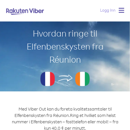
Logg Inn
Togg
navig
Hvordan ringe til
Elfenbenskysten fra
Réunion
Med Viber Out kan du foreta kvalitetssamtaler til
Elfenbenskysten fra Réunion.
Ring et hvilket som helst
nummer i Elfenbenskysten – fasttelefon eller mobil! – fra
kun 40.0 ¢ per minutt.