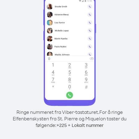
Ringe nummeret fra Viber-tastaturet.
For å ringe
Elfenbenskysten fra St. Pierre og Miquelon taster du
følgende:
+
+
225
Lokalt nummer