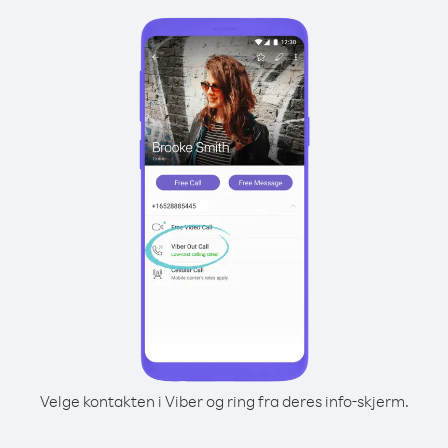
Velge kontakten i Viber og ring fra deres info-skjerm.