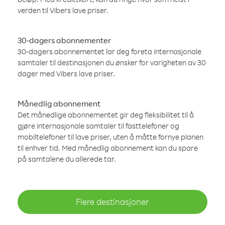
verden til Vibers lave priser.
30-dagers abonnementer
30-dagers abonnementet lar deg foreta internasjonale
samtaler til destinasjonen du ønsker for varigheten av 30
dager med Vibers lave priser.
Månedlig abonnement
Det månedlige abonnementet gir deg fleksibilitet til å
gjøre internasjonale samtaler til fasttelefoner og
mobiltelefoner til lave priser, uten å måtte fornye planen
til enhver tid. Med månedlig abonnement kan du spare
på samtalene du allerede tar.
Flere destinasjoner