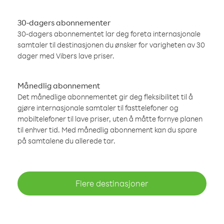
30-dagers abonnementer
30-dagers abonnementet lar deg foreta internasjonale
samtaler til destinasjonen du ønsker for varigheten av 30
dager med Vibers lave priser.
Månedlig abonnement
Det månedlige abonnementet gir deg fleksibilitet til å
gjøre internasjonale samtaler til fasttelefoner og
mobiltelefoner til lave priser, uten å måtte fornye planen
til enhver tid. Med månedlig abonnement kan du spare
på samtalene du allerede tar.
Flere destinasjoner