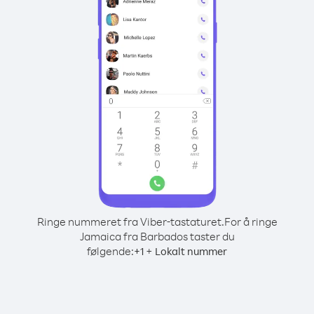
Ringe nummeret fra Viber-tastaturet.
For å ringe
Jamaica fra Barbados taster du
følgende:
+
+
1
Lokalt nummer