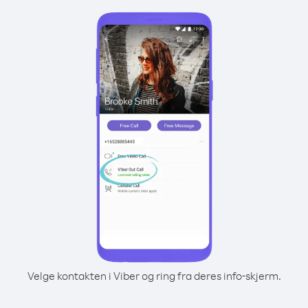
Velge kontakten i Viber og ring fra deres info-skjerm.