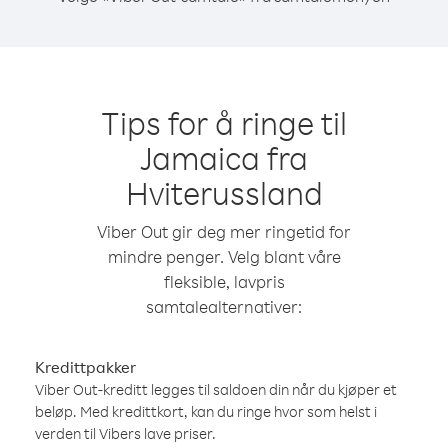
Tips for å ringe til
Jamaica fra
Hviterussland
Viber Out gir deg mer ringetid for
mindre penger. Velg blant våre
fleksible, lavpris
samtalealternativer:
Kredittpakker
Viber Out-kreditt legges til saldoen din når du kjøper et
beløp. Med kredittkort, kan du ringe hvor som helst i
verden til Vibers lave priser.