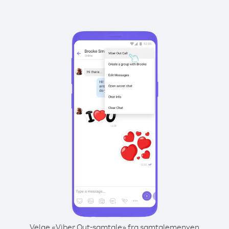
Velge «Viber Out-samtale» fra samtalemenyen