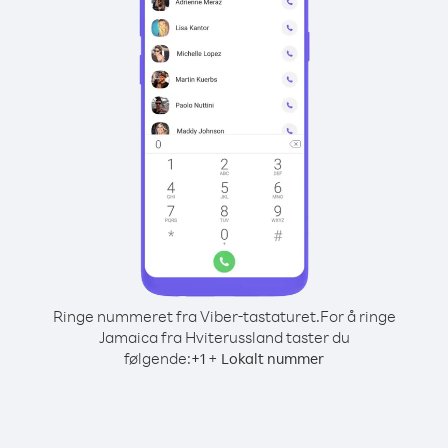
Ringe nummeret fra Viber-tastaturet.
For å ringe
Jamaica fra Hviterussland taster du
følgende:
+
+
1
Lokalt nummer