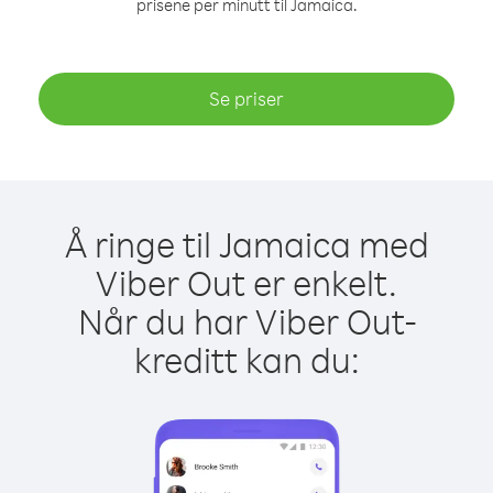
prisene per minutt til Jamaica.
Se priser
Å ringe til Jamaica med
Viber Out er enkelt.
Når du har Viber Out-
kreditt kan du: