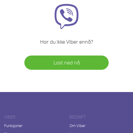
Har du ikke Viber ennå?
Last ned nå
VIBER
BEDRIFT
Funksjoner
Om Viber