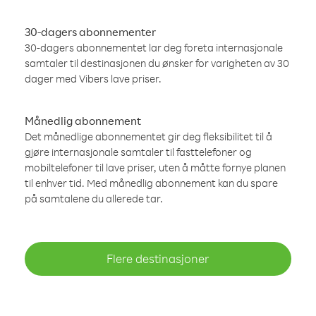
30-dagers abonnementer
30-dagers abonnementet lar deg foreta internasjonale
samtaler til destinasjonen du ønsker for varigheten av 30
dager med Vibers lave priser.
Månedlig abonnement
Det månedlige abonnementet gir deg fleksibilitet til å
gjøre internasjonale samtaler til fasttelefoner og
mobiltelefoner til lave priser, uten å måtte fornye planen
til enhver tid. Med månedlig abonnement kan du spare
på samtalene du allerede tar.
Flere destinasjoner