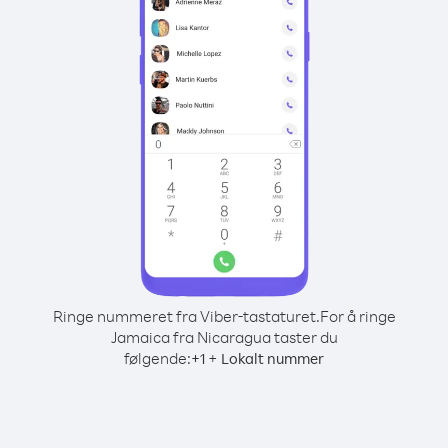
Ringe nummeret fra Viber-tastaturet.
For å ringe
Jamaica fra Nicaragua taster du
følgende:
+
+
1
Lokalt nummer