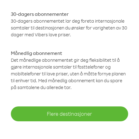
30-dagers abonnementer
30-dagers abonnementet lar deg foreta internasjonale
samtaler til destinasjonen du ønsker for varigheten av 30
dager med Vibers lave priser.
Månedlig abonnement
Det månedlige abonnementet gir deg fleksibilitet til å
gjøre internasjonale samtaler til fasttelefoner og
mobiltelefoner til lave priser, uten å måtte fornye planen
til enhver tid. Med månedlig abonnement kan du spare
på samtalene du allerede tar.
Flere destinasjoner