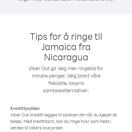
Tips for å ringe til
Jamaica fra
Nicaragua
Viber Out gir deg mer ringetid for
mindre penger. Velg blant våre
fleksible, lavpris
samtalealternativer:
Kredittpakker
Viber Out-kreditt legges til saldoen din når du kjøper et
beløp. Med kredittkort, kan du ringe hvor som helst i
verden til Vibers lave priser.