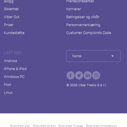
Blogg
Merkevaresenter
Sikkerhet
Karrierer
Viber Out
Betingelser og vilkår
Priser
Personvernerklæring
Kundestøtte
Customer Complaints Code
LAST NED
Norsk
Android
iPhone & iPad
Windows PC
Mac
©
2026
Viber Media S.à r.l.
Linux
Rakuten Viki
Rakuten Kobo
Rakuten Travel
Rakuten Marketing