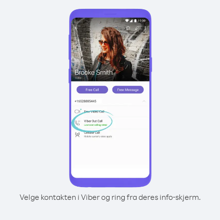
Velge kontakten i Viber og ring fra deres info-skjerm.