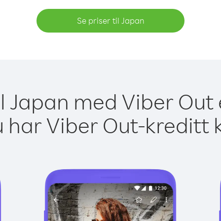
Se priser til Japan
il Japan med Viber Out 
 har Viber Out-kreditt 