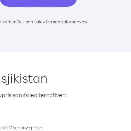
e «Viber Out-samtale» fra samtalemenyen
dsjikistan
avpris samtalealternativer:
 til Vibers lave priser.