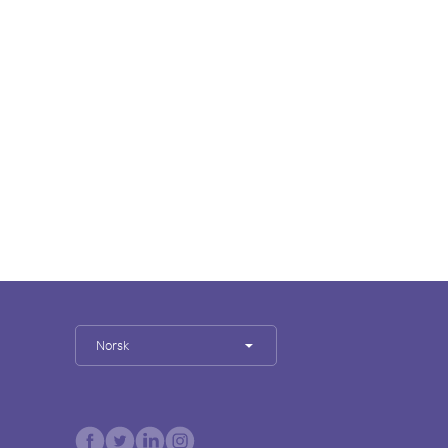
Norsk