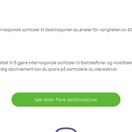
nasjonale samtaler til destinasjonen du ønsker for varigheten av 30
et til å gjøre internasjonale samtaler til fasttelefoner og mobiltelefo
edlig abonnement kan du spare på samtalene du allerede tar.
Søk etter flere destinasjoner