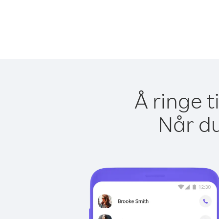
Å ringe t
Når du