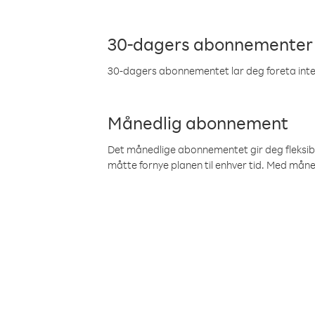
30-dagers abonnementer
30-dagers abonnementet lar deg foreta inter
Månedlig abonnement
Det månedlige abonnementet gir deg fleksibilit
måtte fornye planen til enhver tid. Med mån