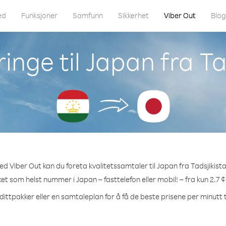
ed
Funksjoner
Samfunn
Sikkerhet
Viber Out
Blo
inge til Japan fra Ta
d Viber Out kan du foreta kvalitetssamtaler til Japan fra Tadsjikist
lket som helst nummer i Japan – fasttelefon eller mobil! – fra kun 2.7 ¢
dittpakker eller en samtaleplan for å få de beste prisene per minutt t