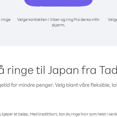
 ringe
Velge kontakten i Viber og ring fra deres info-
Velg
skjerm.
å ringe til Japan fra Ta
etid for mindre penger. Velg blant våre fleksible, l
 kjøper et beløp. Med kredittkort, kan du ringe hvor som helst i verden