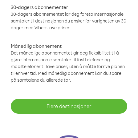
30-dagers abonnementer
30-dagers abonnementet lar deg foreta internasjonale
samtaler til destinasjonen du ønsker for varigheten av 30
dager med Vibers lave priser.
Månedlig abonnement
Det månedlige abonnementet gir deg fleksibilitet til å
gjøre internasjonale samtaler til fasttelefoner og
mobiltelefoner til lave priser, uten å måtte fornye planen
til enhver tid. Med månedlig abonnement kan du spare
på samtalene du allerede tar.
Flere destinasjoner