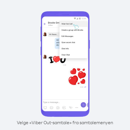
Velge «Viber Out-samtale» fra samtalemenyen