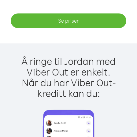
Se priser
Å ringe til Jordan med
Viber Out er enkelt.
Når du har Viber Out-
kreditt kan du: