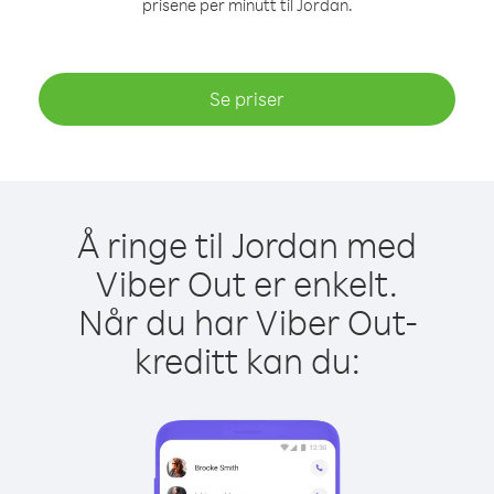
prisene per minutt til Jordan.
Se priser
Å ringe til Jordan med
Viber Out er enkelt.
Når du har Viber Out-
kreditt kan du: