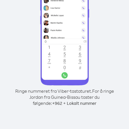
Ringe nummeret fra Viber-tastaturet.
For å ringe
Jordan fra Guinea-Bissau taster du
følgende:
+
+
962
Lokalt nummer