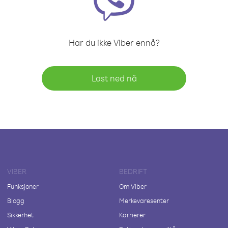
Har du ikke Viber ennå?
Last ned nå
VIBER
BEDRIFT
Funksjoner
Om Viber
Blogg
Merkevaresenter
Sikkerhet
Karrierer