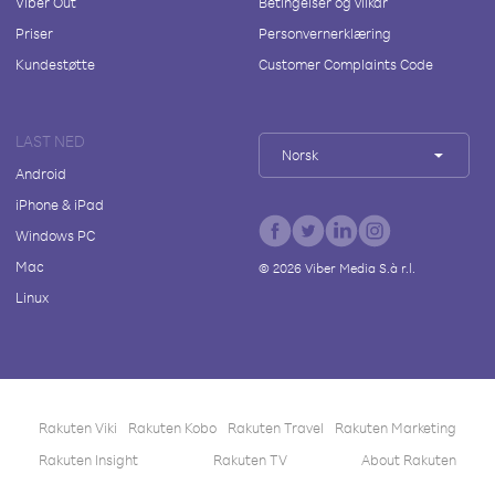
Viber Out
Betingelser og vilkår
Priser
Personvernerklæring
Kundestøtte
Customer Complaints Code
LAST NED
Norsk
Android
iPhone & iPad
Windows PC
Mac
©
2026
Viber Media S.à r.l.
Linux
Rakuten Viki
Rakuten Kobo
Rakuten Travel
Rakuten Marketing
Rakuten Insight
Rakuten TV
About Rakuten