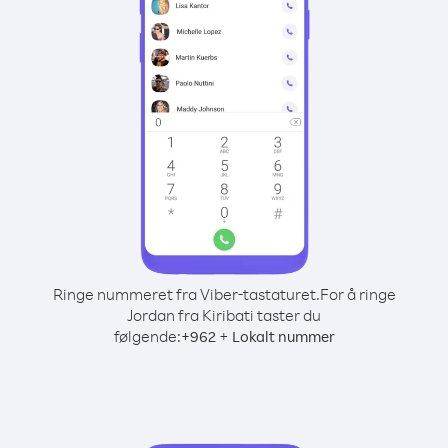
Ringe nummeret fra Viber-tastaturet.
For å ringe
Jordan fra Kiribati taster du
følgende:
+
+
962
Lokalt nummer