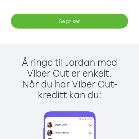
Se priser
Å ringe til Jordan med
Viber Out er enkelt.
Når du har Viber Out-
kreditt kan du: