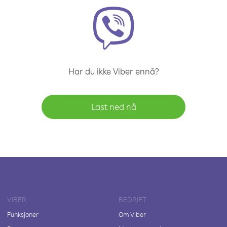
Har du ikke Viber ennå?
Last ned nå
VIBER
BEDRIFT
Funksjoner
Om Viber