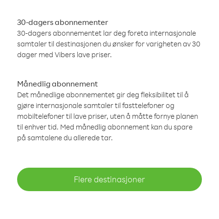
30-dagers abonnementer
30-dagers abonnementet lar deg foreta internasjonale
samtaler til destinasjonen du ønsker for varigheten av 30
dager med Vibers lave priser.
Månedlig abonnement
Det månedlige abonnementet gir deg fleksibilitet til å
gjøre internasjonale samtaler til fasttelefoner og
mobiltelefoner til lave priser, uten å måtte fornye planen
til enhver tid. Med månedlig abonnement kan du spare
på samtalene du allerede tar.
Flere destinasjoner