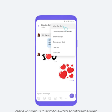
Velge «Viber Out-samtale» fra samtalemenyen