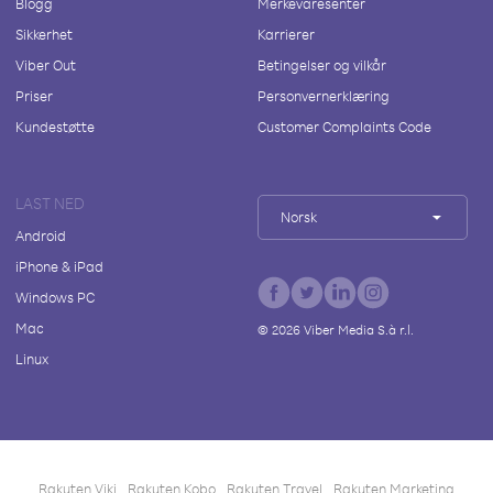
Blogg
Merkevaresenter
Sikkerhet
Karrierer
Viber Out
Betingelser og vilkår
Priser
Personvernerklæring
Kundestøtte
Customer Complaints Code
LAST NED
Norsk
Android
iPhone & iPad
Windows PC
Mac
©
2026
Viber Media S.à r.l.
Linux
Rakuten Viki
Rakuten Kobo
Rakuten Travel
Rakuten Marketing