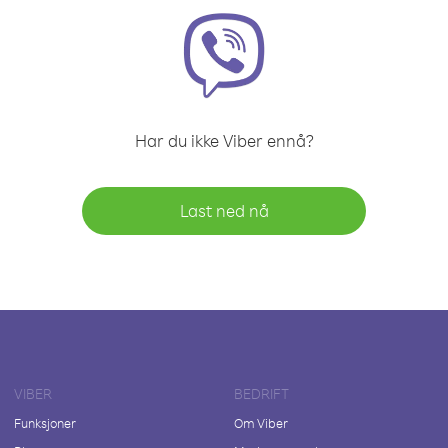
Har du ikke Viber ennå?
Last ned nå
VIBER
BEDRIFT
Funksjoner
Om Viber