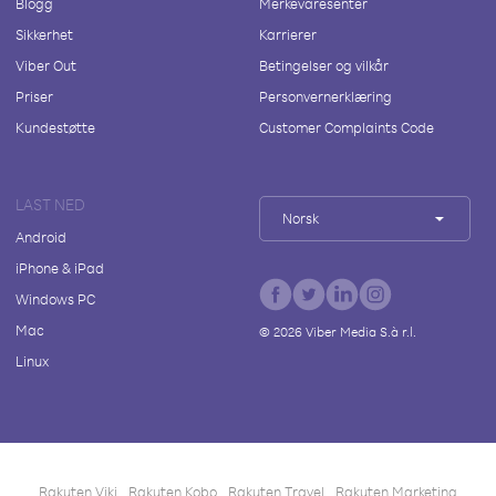
Blogg
Merkevaresenter
Sikkerhet
Karrierer
Viber Out
Betingelser og vilkår
Priser
Personvernerklæring
Kundestøtte
Customer Complaints Code
LAST NED
Norsk
Android
iPhone & iPad
Windows PC
Mac
©
2026
Viber Media S.à r.l.
Linux
Rakuten Viki
Rakuten Kobo
Rakuten Travel
Rakuten Marketing