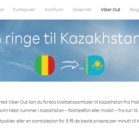
ed
Funksjoner
Samfunn
Sikkerhet
Viber Out
Blo
ringe til Kazakhstan
Med Viber Out kan du foreta kvalitetssamtaler til Kazakhstan fra Mali
 som helst nummer i Kazakhstan – fasttelefon eller mobil! – fra kun 13
tpakker eller en samtaleplan for å få de beste prisene per minutt til