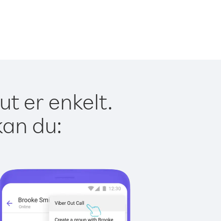
t er enkelt.
kan du: