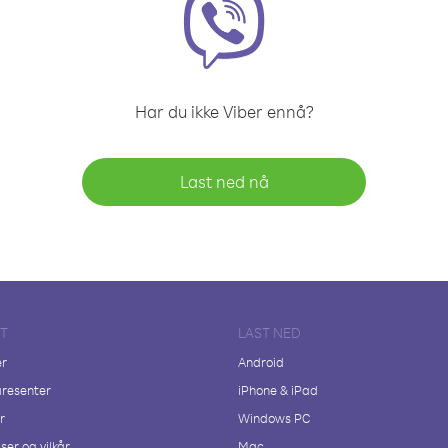
Har du ikke Viber ennå?
Last ned nå
FT
LAST NED
er
Android
resenter
iPhone & iPad
r
Windows PC
ser og vilkår
Mac