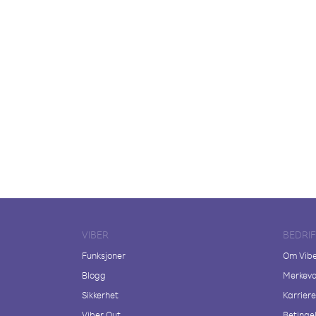
VIBER
BEDRI
Funksjoner
Om Vib
Blogg
Merkeva
Sikkerhet
Karriere
Viber Out
Betingel