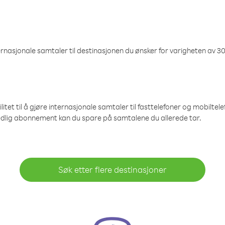
nasjonale samtaler til destinasjonen du ønsker for varigheten av 30
et til å gjøre internasjonale samtaler til fasttelefoner og mobiltelefo
edlig abonnement kan du spare på samtalene du allerede tar.
Søk etter flere destinasjoner