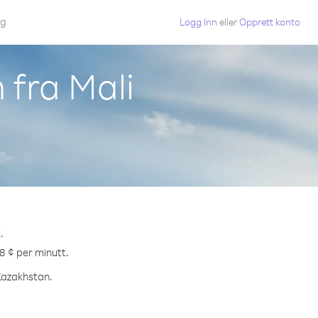
gg
Logg Inn
eller
Opprett konto
 fra Mali
.
.8 ¢ per minutt.
 Kazakhstan.