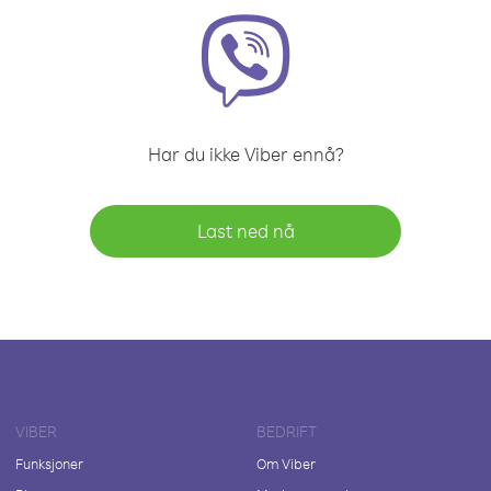
Har du ikke Viber ennå?
Last ned nå
VIBER
BEDRIFT
Funksjoner
Om Viber