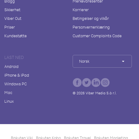
Blogg
Merkevaresenter
Sikkerhet
Karrierer
Viber Out
Betingelser og vilkår
Priser
Personvernerklæring
Kundestøtte
Customer Complaints Code
LAST NED
Norsk
Android
iPhone & iPad
Windows PC
Mac
©
2026
Viber Media S.à r.l.
Linux
Rakuten Viki
Rakuten Kobo
Rakuten Travel
Rakuten Marketing