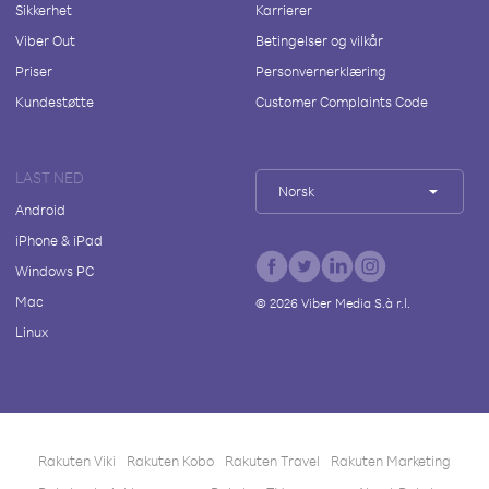
Sikkerhet
Karrierer
Viber Out
Betingelser og vilkår
Priser
Personvernerklæring
Kundestøtte
Customer Complaints Code
LAST NED
Norsk
Android
iPhone & iPad
Windows PC
Mac
©
2026
Viber Media S.à r.l.
Linux
Rakuten Viki
Rakuten Kobo
Rakuten Travel
Rakuten Marketing