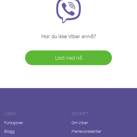
Har du ikke Viber ennå?
Last ned nå
VIBER
BEDRIFT
Funksjoner
Om Viber
Blogg
Merkevaresenter