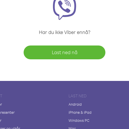
Har du ikke Viber ennå?
Last ned nå
FT
LAST NED
er
Android
resenter
iPhone & iPad
r
Windows PC
ser og vilkår
Mac