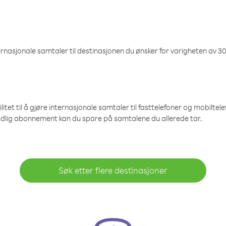
nasjonale samtaler til destinasjonen du ønsker for varigheten av 30
et til å gjøre internasjonale samtaler til fasttelefoner og mobiltelefo
edlig abonnement kan du spare på samtalene du allerede tar.
Søk etter flere destinasjoner