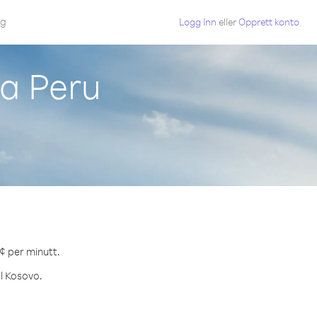
gg
Logg Inn
eller
Opprett konto
ra Peru
 ¢ per minutt.
il Kosovo.