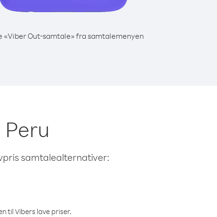
e «Viber Out-samtale» fra samtalemenyen
a Peru
avpris samtalealternativer:
 til Vibers lave priser.