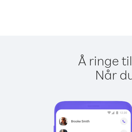
Å ringe t
Når du