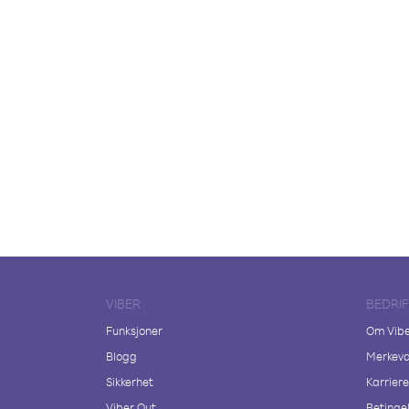
VIBER
BEDRI
Funksjoner
Om Vib
Blogg
Merkeva
Sikkerhet
Karriere
Viber Out
Betingel