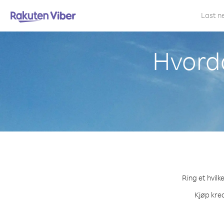
Last n
Hvorda
Ring et hvilk
Kjøp kred