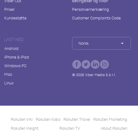
Viber Out
Betingelser og vilkår
Priser
Personvernerklæring
Kundestøtte
Customer Complaints Code
LAST NED
Norsk
Android
iPhone & iPad
Windows PC
Mac
©
2026
Viber Media S.à r.l.
Linux
Rakuten Viki
Rakuten Kobo
Rakuten Travel
Rakuten Marketing
Rakuten Insight
Rakuten TV
About Rakuten