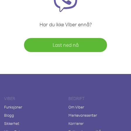
Har du ikke Viber ennå?
Last ned nå
VIBER
BEDRIFT
Funksjoner
Om Viber
Blogg
Merkevaresenter
Sikkerhet
Karrierer