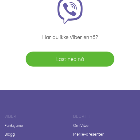
Har du ikke Viber ennå?
Last ned nå
VIBER
BEDRIFT
Funksjoner
Om Viber
Blogg
Merkevaresenter