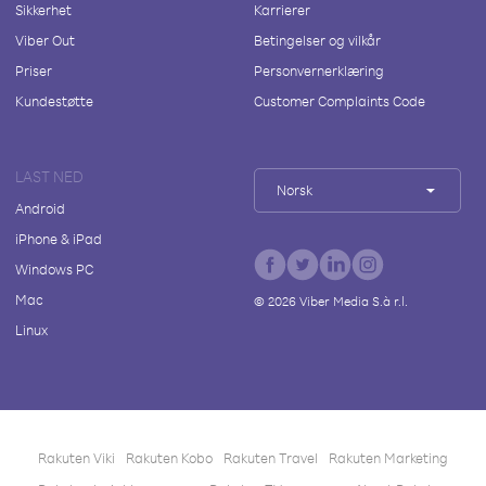
Sikkerhet
Karrierer
Viber Out
Betingelser og vilkår
Priser
Personvernerklæring
Kundestøtte
Customer Complaints Code
LAST NED
Norsk
Android
iPhone & iPad
Windows PC
Mac
©
2026
Viber Media S.à r.l.
Linux
Rakuten Viki
Rakuten Kobo
Rakuten Travel
Rakuten Marketing