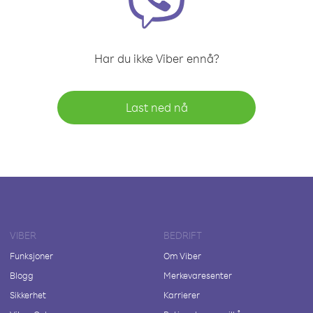
Har du ikke Viber ennå?
Last ned nå
VIBER
BEDRIFT
Funksjoner
Om Viber
Blogg
Merkevaresenter
Sikkerhet
Karrierer