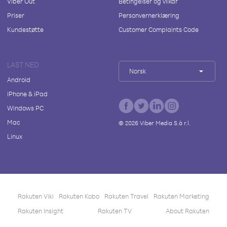
Viber Out
Betingelser og vilkår
Priser
Personvernerklæring
Kundestøtte
Customer Complaints Code
LAST NED
Norsk
Android
iPhone & iPad
Windows PC
Mac
©
2026
Viber Media S.à r.l.
Linux
Rakuten Viki
Rakuten Kobo
Rakuten Travel
Rakuten Marketing
Rakuten Insight
Rakuten TV
About Rakuten