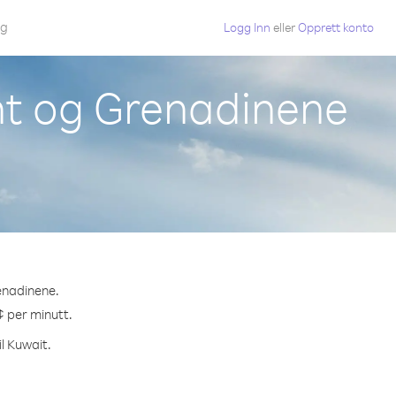
gg
Logg Inn
eller
Opprett konto
ent og Grenadinene
renadinene.
¢ per minutt.
il Kuwait.