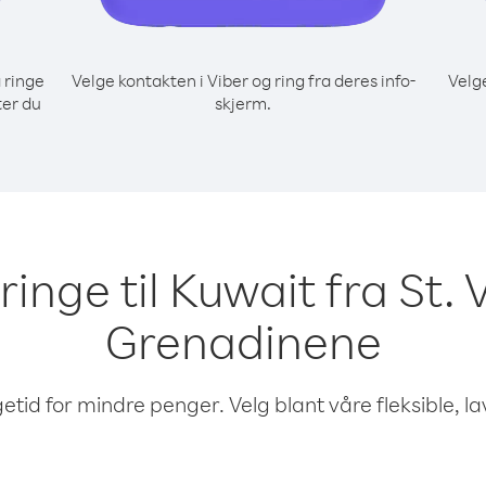
 ringe
Velge kontakten i Viber og ring fra deres info-
Velg
ter du
skjerm.
 ringe til Kuwait fra St.
Grenadinene
etid for mindre penger. Velg blant våre fleksible, l