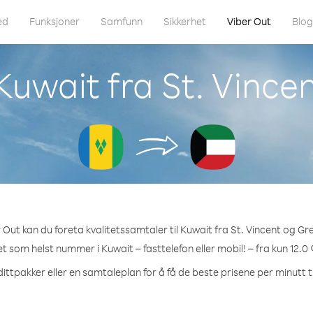
ed
Funksjoner
Samfunn
Sikkerhet
Viber Out
Blo
 Kuwait fra St. Vinc
Out kan du foreta kvalitetssamtaler til Kuwait fra St. Vincent og G
ket som helst nummer i Kuwait – fasttelefon eller mobil! – fra kun 12.0 
ittpakker eller en samtaleplan for å få de beste prisene per minutt t