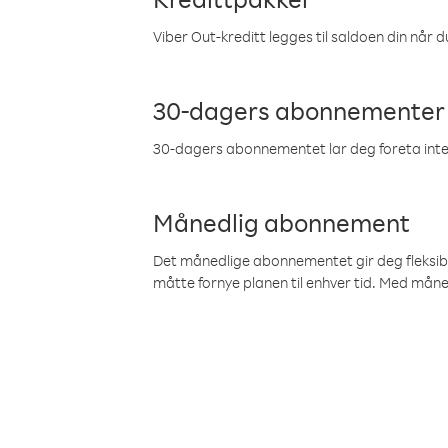
Viber Out-kreditt legges til saldoen din når du
30-dagers abonnementer
30-dagers abonnementet lar deg foreta inter
Månedlig abonnement
Det månedlige abonnementet gir deg fleksibilit
måtte fornye planen til enhver tid. Med mån