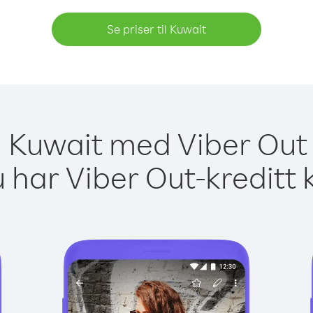
Se priser til Kuwait
il Kuwait med Viber Out 
 har Viber Out-kreditt 