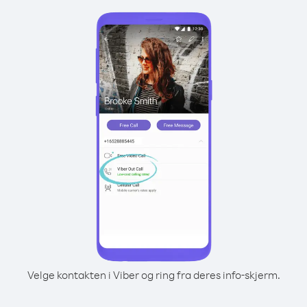
Velge kontakten i Viber og ring fra deres info-skjerm.