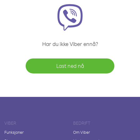
Har du ikke Viber ennå?
Last ned nå
VIBER
BEDRIFT
Funksjoner
Om Viber