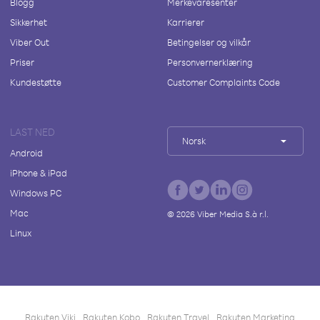
Blogg
Merkevaresenter
Sikkerhet
Karrierer
Viber Out
Betingelser og vilkår
Priser
Personvernerklæring
Kundestøtte
Customer Complaints Code
LAST NED
Norsk
Android
iPhone & iPad
Windows PC
Mac
©
2026
Viber Media S.à r.l.
Linux
Rakuten Viki
Rakuten Kobo
Rakuten Travel
Rakuten Marketing