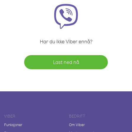
Har du ikke Viber ennå?
Last ned nå
VIBER
BEDRIFT
Funksjoner
Om Viber