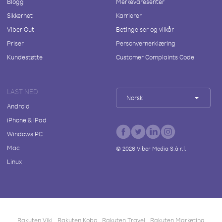
Blogg
Merkevaresenter
Sikkerhet
Karrierer
Viber Out
Betingelser og vilkår
Priser
Personvernerklæring
Kundestøtte
Customer Complaints Code
LAST NED
Norsk
Android
iPhone & iPad
Windows PC
Mac
©
2026
Viber Media S.à r.l.
Linux
Rakuten Viki
Rakuten Kobo
Rakuten Travel
Rakuten Marketing