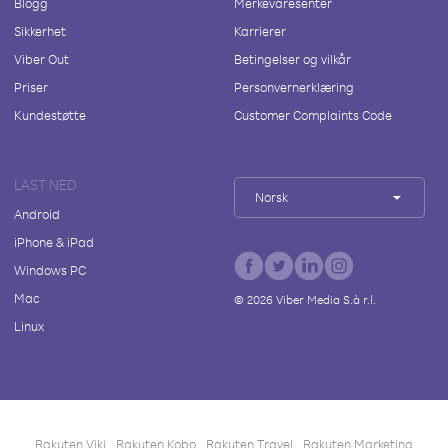
Blogg
Merkevaresenter
Sikkerhet
Karrierer
Viber Out
Betingelser og vilkår
Priser
Personvernerklæring
Kundestøtte
Customer Complaints Code
LAST NED
Norsk
Android
iPhone & iPad
Windows PC
Mac
©
2026
Viber Media S.à r.l.
Linux
Rakuten Viki
Rakuten Kobo
Rakuten Travel
Rakuten Marketing