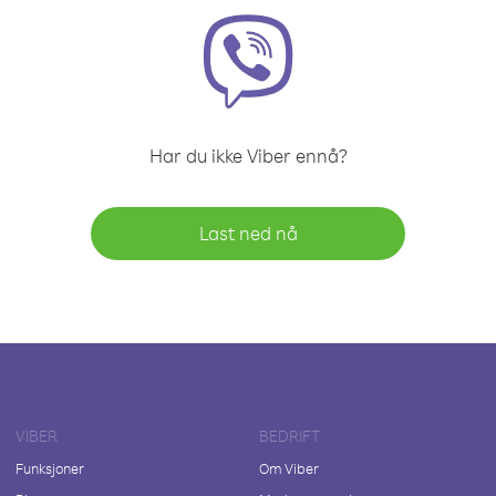
Har du ikke Viber ennå?
Last ned nå
VIBER
BEDRIFT
Funksjoner
Om Viber