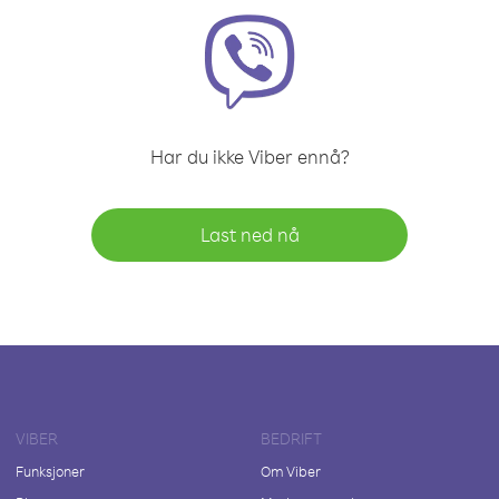
Har du ikke Viber ennå?
Last ned nå
VIBER
BEDRIFT
Funksjoner
Om Viber