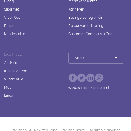
Blogg
Merkevaresenter
Sikkerhet
Karrierer
Viber Out
Betingelser og vilkår
Priser
Personvernerklæring
Kundestøtte
Customer Complaints Code
LAST NED
Norsk
Android
iPhone & iPad
Windows PC
Mac
©
2026
Viber Media S.à r.l.
Linux
Rakuten Viki
Rakuten Kobo
Rakuten Travel
Rakuten Marketing