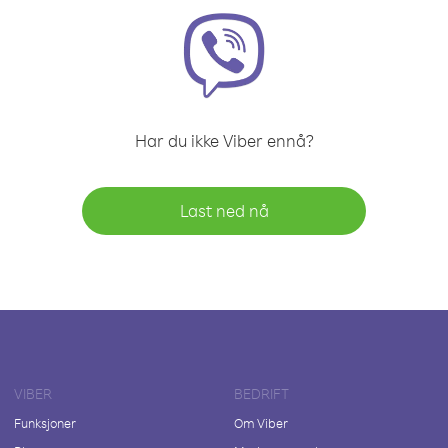
Har du ikke Viber ennå?
Last ned nå
VIBER
BEDRIFT
Funksjoner
Om Viber