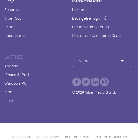
Blogg
Merkevaresenter
Sikkerhet
Karrierer
Viber Out
Betingelser og vilkår
Priser
Personvernerklæring
Kundestøtte
Customer Complaints Code
LAST NED
Norsk
Android
iPhone & iPad
Windows PC
Mac
©
2026
Viber Media S.à r.l.
Linux
Rakuten Viki
Rakuten Kobo
Rakuten Travel
Rakuten Marketing