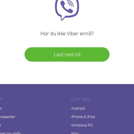
Har du ikke Viber ennå?
Last ned nå
FT
LAST NED
er
Android
resenter
iPhone & iPad
r
Windows PC
ser og vilkår
Mac