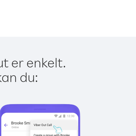
t er enkelt.
kan du: