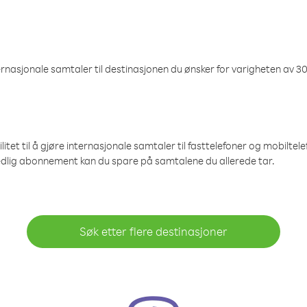
nasjonale samtaler til destinasjonen du ønsker for varigheten av 30
et til å gjøre internasjonale samtaler til fasttelefoner og mobiltelefo
edlig abonnement kan du spare på samtalene du allerede tar.
Søk etter flere destinasjoner