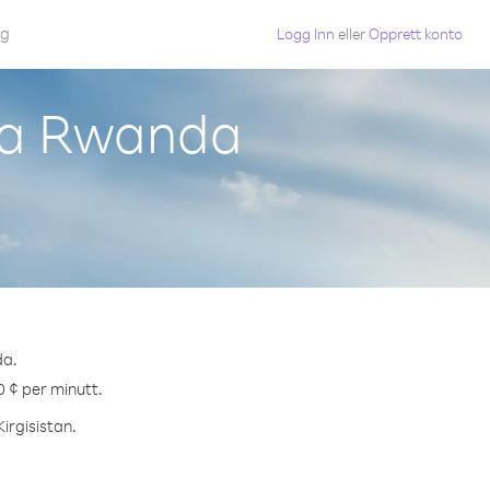
gg
Logg Inn
eller
Opprett konto
fra Rwanda
da.
.0 ¢ per minutt.
Kirgisistan.