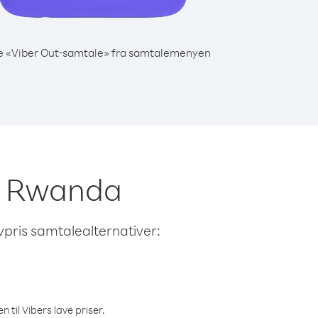
e «Viber Out-samtale» fra samtalemenyen
fra Rwanda
avpris samtalealternativer:
 til Vibers lave priser.