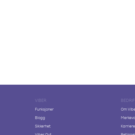
VIBER
BEDRI
Funksjoner
Om Vib
Blogg
Merkeva
Sikkerhet
Karriere
Viber Out
Betingel