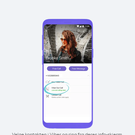
Velge kontakten i Viber og ring fra deres info-skjerm.