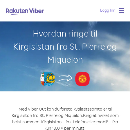
Logg Inn
Togg
navig
Hvordan ringe til
Kirgisistan fra St. Pierre og
Miquelon
Med Viber Out kan du foreta kvalitetssamtaler til
Kirgisistan fra St. Pierre og Miquelon.
Ring et hvilket som
helst nummer i Kirgisistan – fasttelefon eller mobil! – fra
kun 18.0 ¢ per minutt.