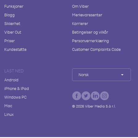
Funksjoner
Om Viber
Blogg
Merkevaresenter
Sikkerhet
Karrierer
Viber Out
Betingelser og vilkår
Priser
Personvernerklæring
Kundestøtte
Customer Complaints Code
LAST NED
Norsk
Android
iPhone & iPad
Windows PC
Mac
©
2026
Viber Media S.à r.l.
Linux