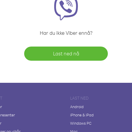
Har du ikke Viber ennå?
Last ned nå
FT
LAST NED
er
Android
resenter
iPhone & iPad
r
Windows PC
ser og vilkår
Mac