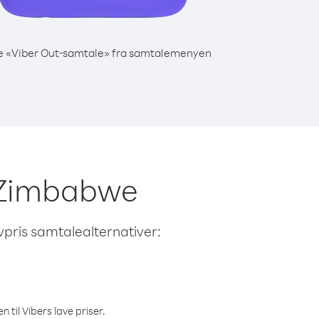
e «Viber Out-samtale» fra samtalemenyen
ra Zimbabwe
avpris samtalealternativer:
 til Vibers lave priser.