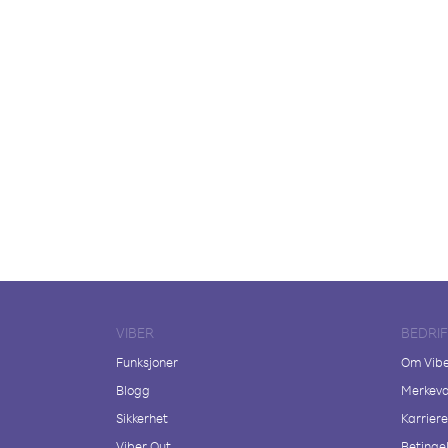
VIBER
BEDRI
Funksjoner
Om Vib
Blogg
Merkeva
Sikkerhet
Karriere
Viber Out
Betingel