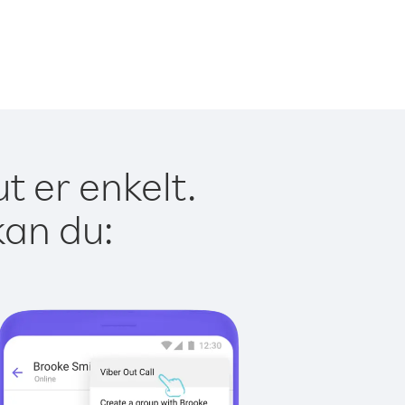
t er enkelt.
kan du: