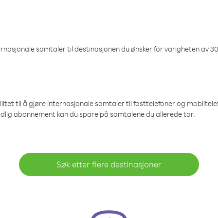
nasjonale samtaler til destinasjonen du ønsker for varigheten av 30
et til å gjøre internasjonale samtaler til fasttelefoner og mobiltelefo
edlig abonnement kan du spare på samtalene du allerede tar.
Søk etter flere destinasjoner