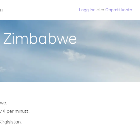
gg
Logg Inn
eller
Opprett konto
ra Zimbabwe
bwe.
.7 ¢ per minutt.
Kirgisistan.