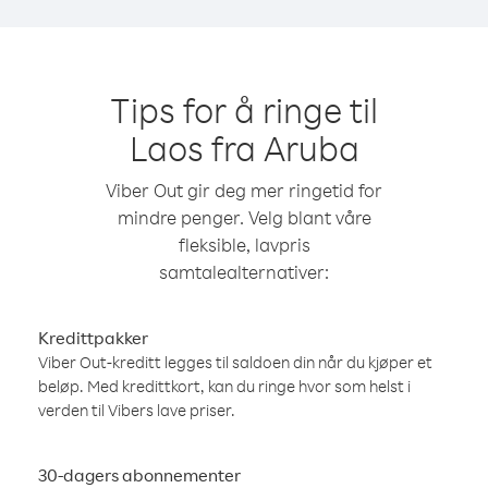
Tips for å ringe til
Laos fra Aruba
Viber Out gir deg mer ringetid for
mindre penger. Velg blant våre
fleksible, lavpris
samtalealternativer:
Kredittpakker
Viber Out-kreditt legges til saldoen din når du kjøper et
beløp. Med kredittkort, kan du ringe hvor som helst i
verden til Vibers lave priser.
30-dagers abonnementer