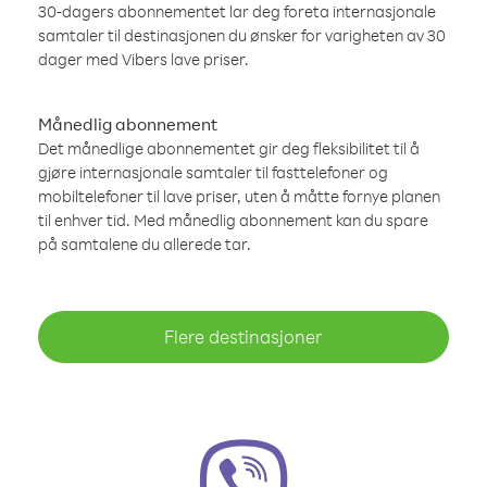
30-dagers abonnementet lar deg foreta internasjonale
samtaler til destinasjonen du ønsker for varigheten av 30
dager med Vibers lave priser.
Månedlig abonnement
Det månedlige abonnementet gir deg fleksibilitet til å
gjøre internasjonale samtaler til fasttelefoner og
mobiltelefoner til lave priser, uten å måtte fornye planen
til enhver tid. Med månedlig abonnement kan du spare
på samtalene du allerede tar.
Flere destinasjoner