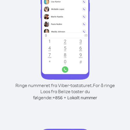
Ringe nummeret fra Viber-tastaturet.
For å ringe
Laos fra Belize taster du
følgende:
+
+
856
Lokalt nummer