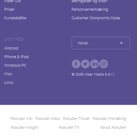
Viber Out
Betingelser og vilkår
Priser
Personvernerklæring
Kundestøtte
Customer Complaints Code
LAST NED
Norsk
Android
iPhone & iPad
Windows PC
Mac
©
2026
Viber Media S.à r.l.
Linux
Rakuten Viki
Rakuten Kobo
Rakuten Travel
Rakuten Marketing
Rakuten Insight
Rakuten TV
About Rakuten