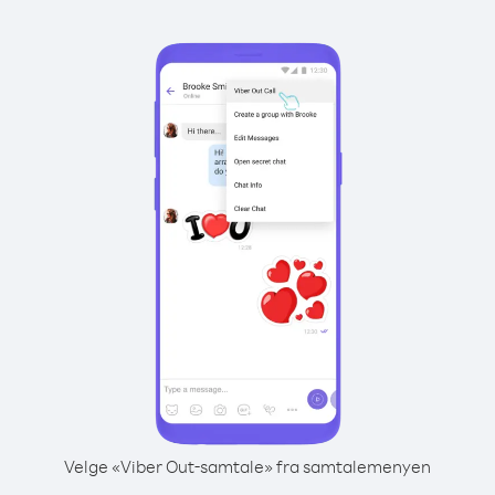
Velge «Viber Out-samtale» fra samtalemenyen