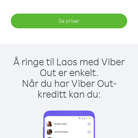
Se priser
Å ringe til Laos med Viber
Out er enkelt.
Når du har Viber Out-
kreditt kan du: