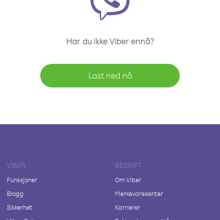
Har du ikke Viber ennå?
Last ned nå
VIBER
BEDRIFT
Funksjoner
Om Viber
Blogg
Merkevaresenter
Sikkerhet
Karrierer