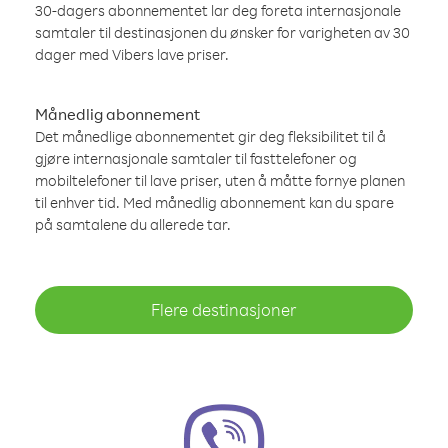
30-dagers abonnementet lar deg foreta internasjonale
samtaler til destinasjonen du ønsker for varigheten av 30
dager med Vibers lave priser.
Månedlig abonnement
Det månedlige abonnementet gir deg fleksibilitet til å
gjøre internasjonale samtaler til fasttelefoner og
mobiltelefoner til lave priser, uten å måtte fornye planen
til enhver tid. Med månedlig abonnement kan du spare
på samtalene du allerede tar.
Flere destinasjoner