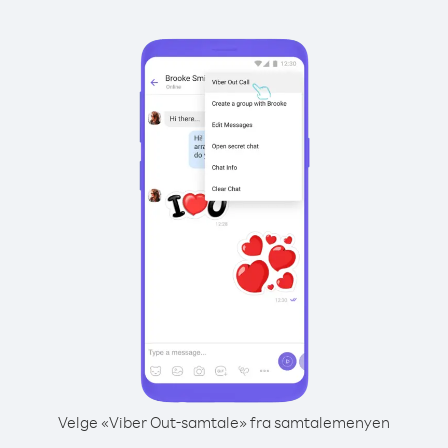
Velge «Viber Out-samtale» fra samtalemenyen