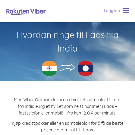
Logg Inn
Togg
navig
Hvordan ringe til Laos fra
India
Med Viber Out kan du foreta kvalitetssamtaler til Laos
fra India.
Ring et hvilket som helst nummer i Laos –
fasttelefon eller mobil! – fra kun 12.0 ¢ per minutt.
Kjøp kredittpakker eller en samtaleplan for å få de beste
prisene per minutt til Laos.