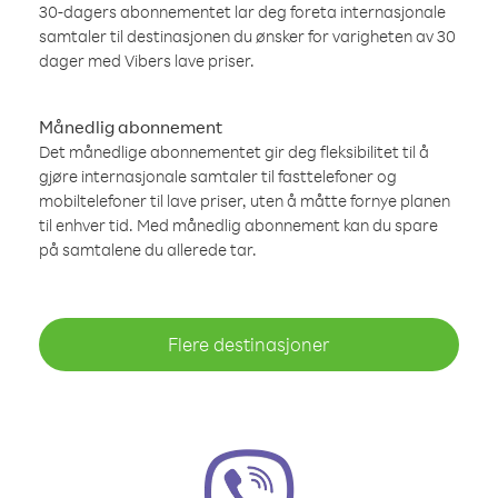
30-dagers abonnementet lar deg foreta internasjonale
samtaler til destinasjonen du ønsker for varigheten av 30
dager med Vibers lave priser.
Månedlig abonnement
Det månedlige abonnementet gir deg fleksibilitet til å
gjøre internasjonale samtaler til fasttelefoner og
mobiltelefoner til lave priser, uten å måtte fornye planen
til enhver tid. Med månedlig abonnement kan du spare
på samtalene du allerede tar.
Flere destinasjoner