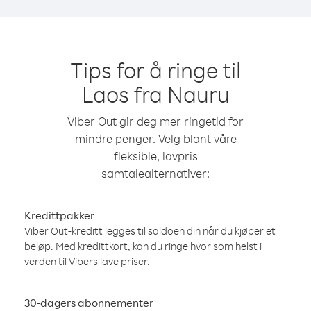
Tips for å ringe til
Laos fra Nauru
Viber Out gir deg mer ringetid for
mindre penger. Velg blant våre
fleksible, lavpris
samtalealternativer:
Kredittpakker
Viber Out-kreditt legges til saldoen din når du kjøper et
beløp. Med kredittkort, kan du ringe hvor som helst i
verden til Vibers lave priser.
30-dagers abonnementer