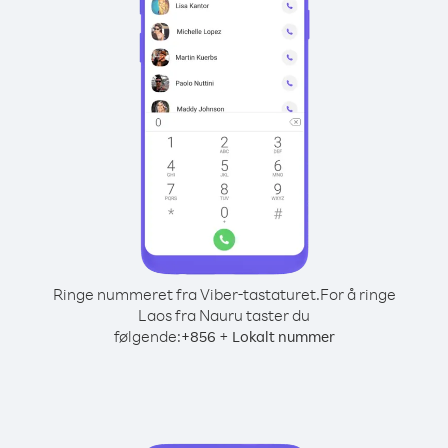
Ringe nummeret fra Viber-tastaturet.
For å ringe
Laos fra Nauru taster du
følgende:
+
+
856
Lokalt nummer