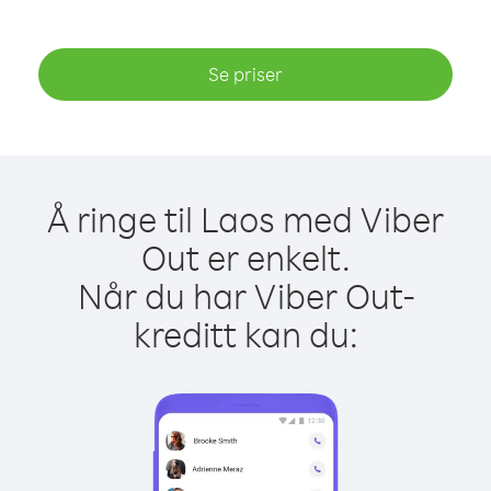
Se priser
Å ringe til Laos med Viber
Out er enkelt.
Når du har Viber Out-
kreditt kan du: