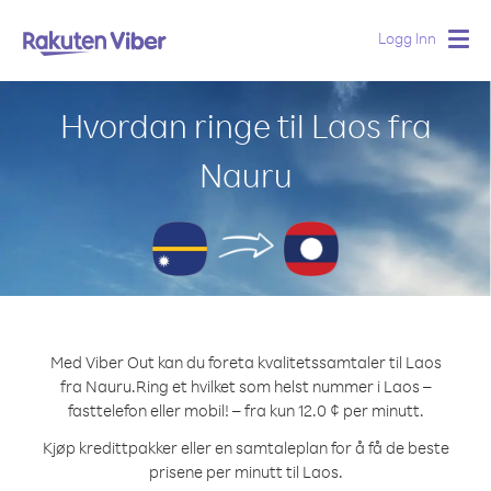
Logg Inn
Togg
navig
Hvordan ringe til Laos fra
Nauru
Med Viber Out kan du foreta kvalitetssamtaler til Laos
fra Nauru.
Ring et hvilket som helst nummer i Laos –
fasttelefon eller mobil! – fra kun 12.0 ¢ per minutt.
Kjøp kredittpakker eller en samtaleplan for å få de beste
prisene per minutt til Laos.