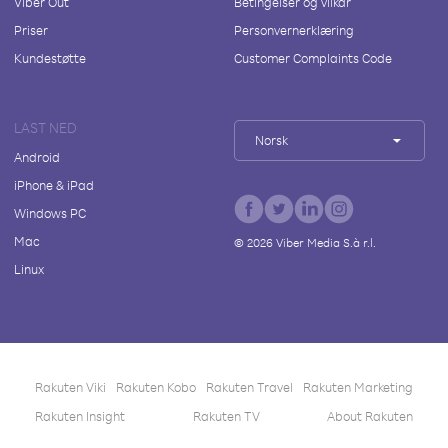
Viber Out
Betingelser og vilkår
Priser
Personvernerklæring
Kundestøtte
Customer Complaints Code
LAST NED
Norsk
Android
iPhone & iPad
Windows PC
Mac
©
2026
Viber Media S.à r.l.
Linux
Rakuten Viki
Rakuten Kobo
Rakuten Travel
Rakuten Marketing
Rakuten Insight
Rakuten TV
About Rakuten