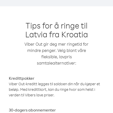
Tips for å ringe til
Latvia fra Kroatia
Viber Out gir deg mer ringetid for
mindre penger. Velg blant våre
fleksible, lavpris
samtalealternativer:
Kredittpakker
Viber Out-kreditt legges til saldoen din når du kjøper et
beløp. Med kredittkort, kan du ringe hvor som helst i
verden til Vibers lave priser.
30-dagers abonnementer