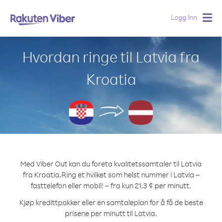
Logg Inn
Togg
navig
Hvordan ringe til Latvia fra
Kroatia
Med Viber Out kan du foreta kvalitetssamtaler til Latvia
fra Kroatia.
Ring et hvilket som helst nummer i Latvia –
fasttelefon eller mobil! – fra kun 21.3 ¢ per minutt.
Kjøp kredittpakker eller en samtaleplan for å få de beste
prisene per minutt til Latvia.