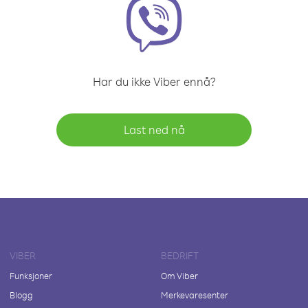
Har du ikke Viber ennå?
Last ned nå
VIBER
BEDRIFT
Funksjoner
Om Viber
Blogg
Merkevaresenter