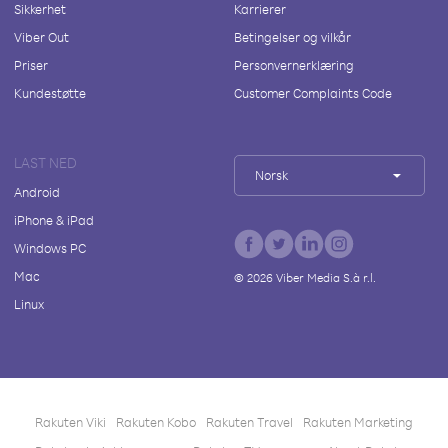
Sikkerhet
Karrierer
Viber Out
Betingelser og vilkår
Priser
Personvernerklæring
Kundestøtte
Customer Complaints Code
LAST NED
Norsk
Android
iPhone & iPad
Windows PC
Mac
©
2026
Viber Media S.à r.l.
Linux
Rakuten Viki
Rakuten Kobo
Rakuten Travel
Rakuten Marketing