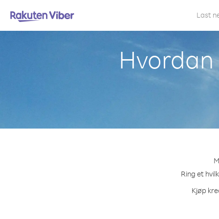
Last n
Hvordan r
M
Ring et hvil
Kjøp kre