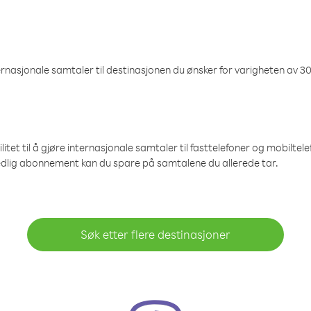
nasjonale samtaler til destinasjonen du ønsker for varigheten av 30
et til å gjøre internasjonale samtaler til fasttelefoner og mobiltelefo
edlig abonnement kan du spare på samtalene du allerede tar.
Søk etter flere destinasjoner