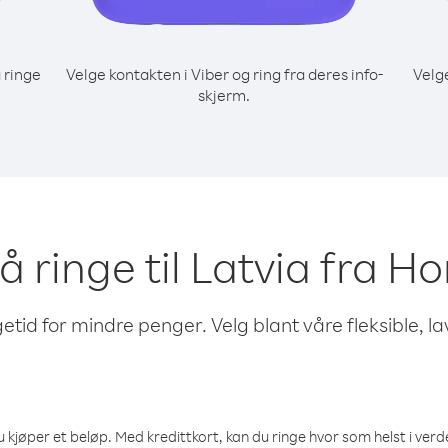
 ringe
Velge kontakten i Viber og ring fra deres info-
Velg
skjerm.
 å ringe til Latvia fra 
etid for mindre penger. Velg blant våre fleksible, l
 kjøper et beløp. Med kredittkort, kan du ringe hvor som helst i verden