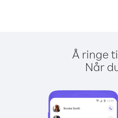
Å ringe t
Når du