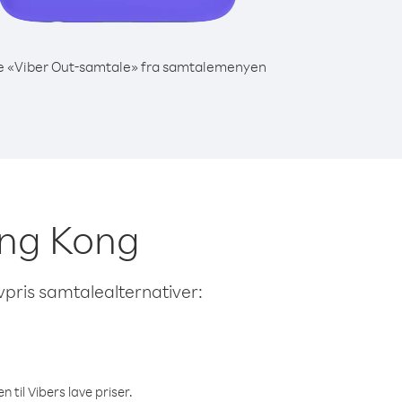
e «Viber Out-samtale» fra samtalemenyen
Hong Kong
avpris samtalealternativer:
 til Vibers lave priser.