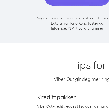
Ringe nummeret fra Viber-tastaturet.
For å
Latvia fra Hong Kong taster du
følgende:
+
+
371
Lokalt nummer
Tips for
Viber Out gir deg mer ring
Kredittpakker
Viber Out-kreditt legges til saldoen din når du