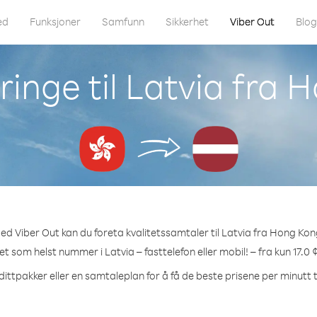
ed
Funksjoner
Samfunn
Sikkerhet
Viber Out
Blo
inge til Latvia fra
ed Viber Out kan du foreta kvalitetssamtaler til Latvia fra Hong Kon
ket som helst nummer i Latvia – fasttelefon eller mobil! – fra kun 17.0 
dittpakker eller en samtaleplan for å få de beste prisene per minutt ti