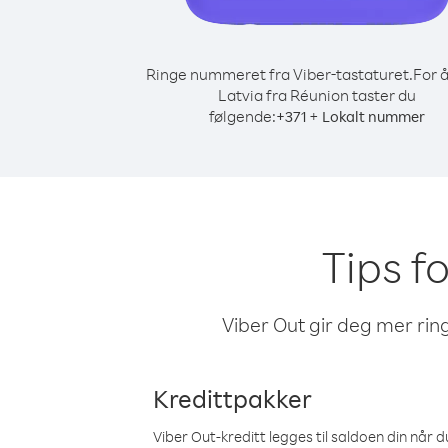
Ringe nummeret fra Viber-tastaturet.
For å
Latvia fra Réunion taster du
følgende:
+
+
371
Lokalt nummer
Tips fo
Viber Out gir deg mer ring
Kredittpakker
Viber Out-kreditt legges til saldoen din når du