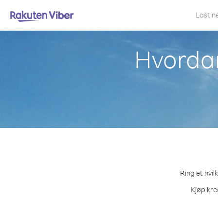
Last n
Hvordan
Ring et hvil
Kjøp kre