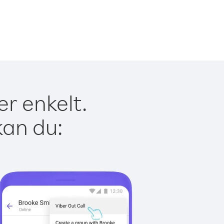
er enkelt.
kan du: