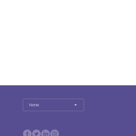
Norsk