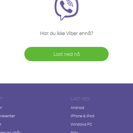
Har du ikke Viber ennå?
Last ned nå
FT
LAST NED
er
Android
resenter
iPhone & iPad
r
Windows PC
ser og vilkår
Mac