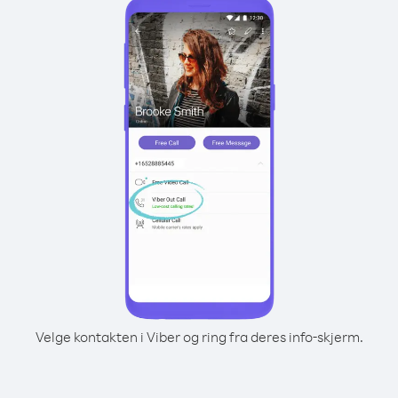
Velge kontakten i Viber og ring fra deres info-skjerm.