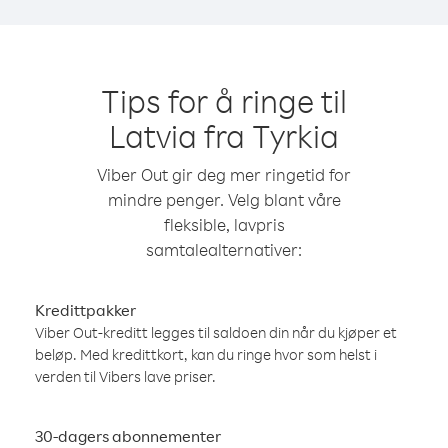
Tips for å ringe til
Latvia fra Tyrkia
Viber Out gir deg mer ringetid for
mindre penger. Velg blant våre
fleksible, lavpris
samtalealternativer:
Kredittpakker
Viber Out-kreditt legges til saldoen din når du kjøper et
beløp. Med kredittkort, kan du ringe hvor som helst i
verden til Vibers lave priser.
30-dagers abonnementer