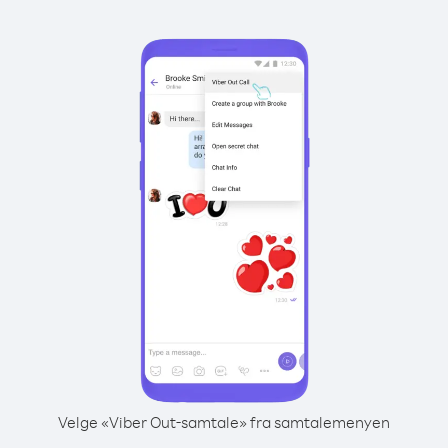
Velge «Viber Out-samtale» fra samtalemenyen