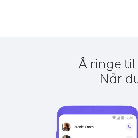
Å ringe ti
Når du