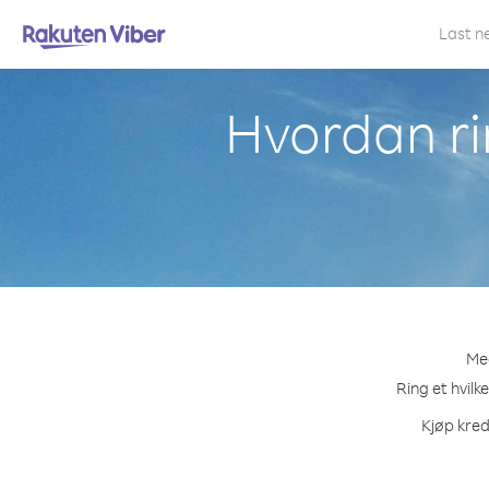
Last n
Hvordan ri
Med
Ring et hvilk
Kjøp kred