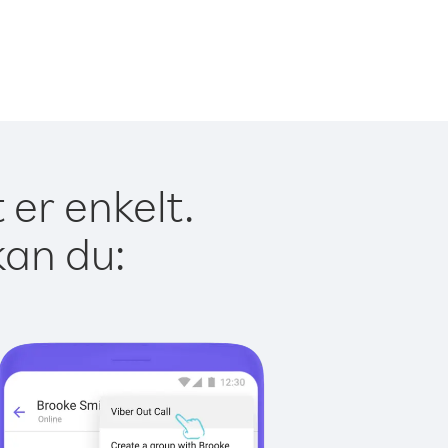
 er enkelt.
kan du: