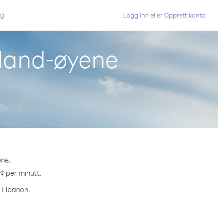
gg
Logg Inn
eller
Opprett konto
Åland-øyene
ene.
 ¢ per minutt.
l Libanon.