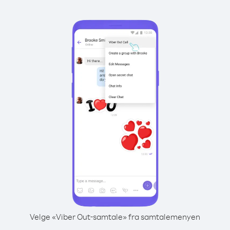
Velge «Viber Out-samtale» fra samtalemenyen