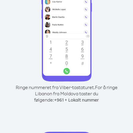
Ringe nummeret fra Viber-tastaturet.
For å ringe
Libanon fra Moldova taster du
følgende:
+
+
961
Lokalt nummer