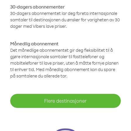
30-dagers abonnementer
30-dagers abonnementet lar deg foreta internasjonale
samtaler til destinasjonen du ønsker for varigheten av 30
dager med Vibers lave priser.
Månedlig abonnement
Det månedlige abonnementet gir deg fleksibilitet til å
gjøre internasjonale samtaler til fasttelefoner og
mobiltelefoner til lave priser, uten å måtte fornye planen
til enhver tid. Med månedlig abonnement kan du spare
på samtalene du allerede tar.
Flere destinasjoner