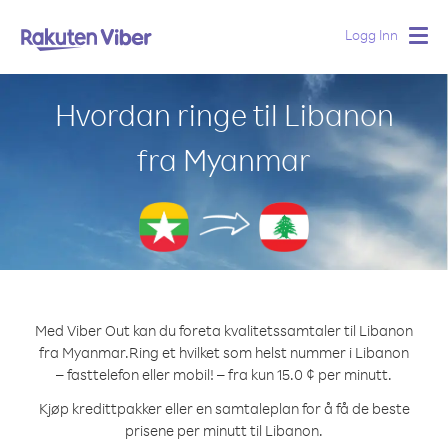
Logg Inn
Togg
navig
Hvordan ringe til Libanon
fra Myanmar
Med Viber Out kan du foreta kvalitetssamtaler til Libanon
fra Myanmar.
Ring et hvilket som helst nummer i Libanon
– fasttelefon eller mobil! – fra kun 15.0 ¢ per minutt.
Kjøp kredittpakker eller en samtaleplan for å få de beste
prisene per minutt til Libanon.