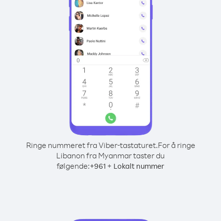
Ringe nummeret fra Viber-tastaturet.
For å ringe
Libanon fra Myanmar taster du
følgende:
+
+
961
Lokalt nummer