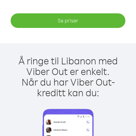
Se priser
Å ringe til Libanon med
Viber Out er enkelt.
Når du har Viber Out-
kreditt kan du: