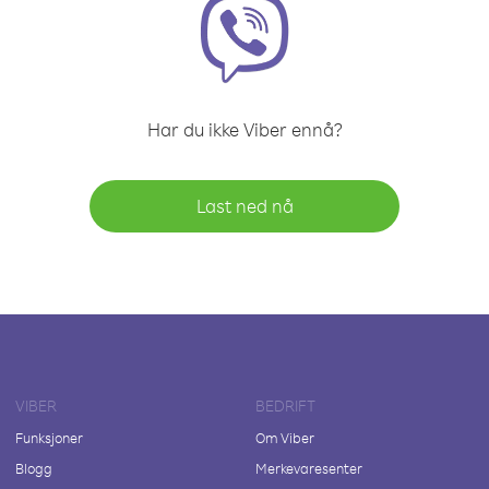
Har du ikke Viber ennå?
Last ned nå
VIBER
BEDRIFT
Funksjoner
Om Viber
Blogg
Merkevaresenter