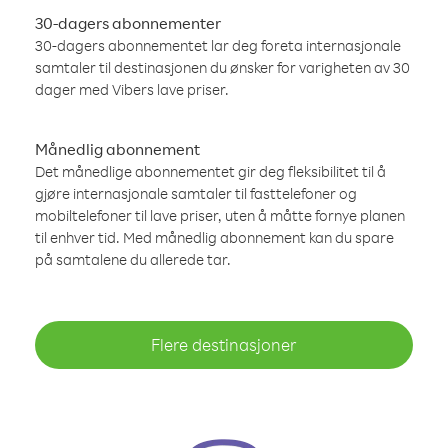
30-dagers abonnementer
30-dagers abonnementet lar deg foreta internasjonale
samtaler til destinasjonen du ønsker for varigheten av 30
dager med Vibers lave priser.
Månedlig abonnement
Det månedlige abonnementet gir deg fleksibilitet til å
gjøre internasjonale samtaler til fasttelefoner og
mobiltelefoner til lave priser, uten å måtte fornye planen
til enhver tid. Med månedlig abonnement kan du spare
på samtalene du allerede tar.
Flere destinasjoner