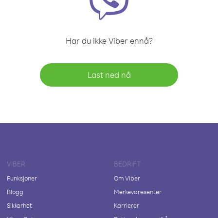
Har du ikke Viber ennå?
Last ned nå
VIBER
BEDRIFT
Funksjoner
Om Viber
Blogg
Merkevaresenter
Sikkerhet
Karrierer