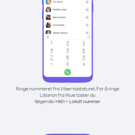
Ringe nummeret fra Viber-tastaturet.
For å ringe
Libanon fra Niue taster du
følgende:
+
+
961
Lokalt nummer