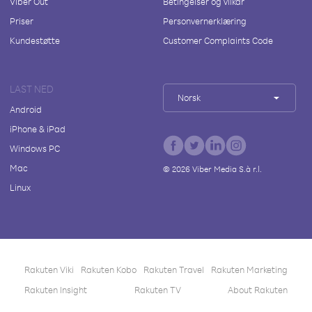
Viber Out
Betingelser og vilkår
Priser
Personvernerklæring
Kundestøtte
Customer Complaints Code
LAST NED
Norsk
Android
iPhone & iPad
Windows PC
Mac
©
2026
Viber Media S.à r.l.
Linux
Rakuten Viki
Rakuten Kobo
Rakuten Travel
Rakuten Marketing
Rakuten Insight
Rakuten TV
About Rakuten