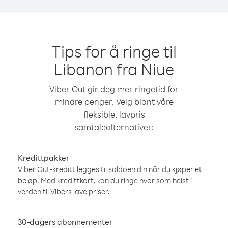
Tips for å ringe til
Libanon fra Niue
Viber Out gir deg mer ringetid for
mindre penger. Velg blant våre
fleksible, lavpris
samtalealternativer:
Kredittpakker
Viber Out-kreditt legges til saldoen din når du kjøper et
beløp. Med kredittkort, kan du ringe hvor som helst i
verden til Vibers lave priser.
30-dagers abonnementer