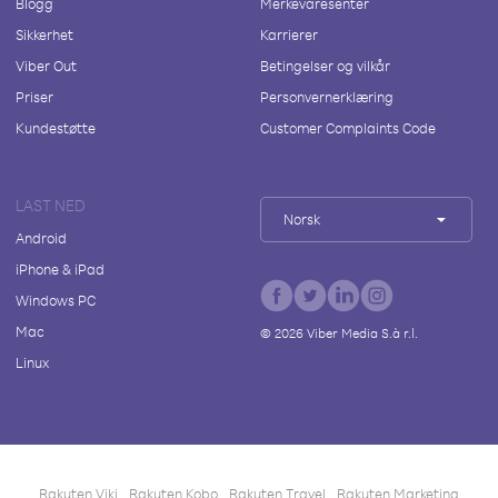
Blogg
Merkevaresenter
Sikkerhet
Karrierer
Viber Out
Betingelser og vilkår
Priser
Personvernerklæring
Kundestøtte
Customer Complaints Code
LAST NED
Norsk
Android
iPhone & iPad
Windows PC
Mac
©
2026
Viber Media S.à r.l.
Linux
Rakuten Viki
Rakuten Kobo
Rakuten Travel
Rakuten Marketing