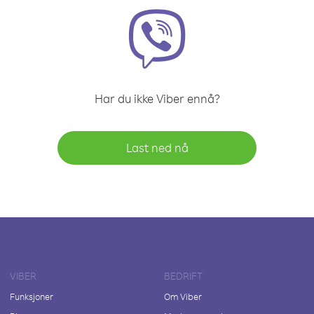
Har du ikke Viber ennå?
Last ned nå
VIBER
BEDRIFT
Funksjoner
Om Viber