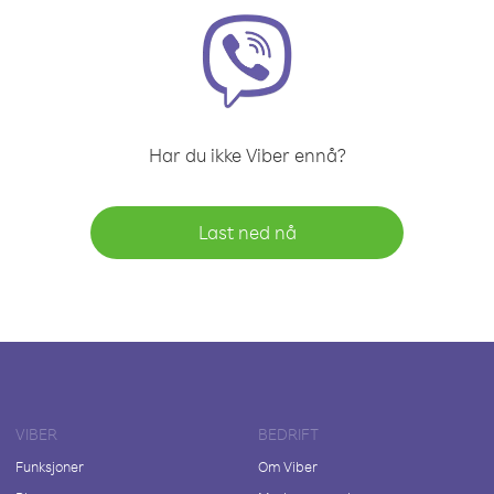
Har du ikke Viber ennå?
Last ned nå
VIBER
BEDRIFT
Funksjoner
Om Viber