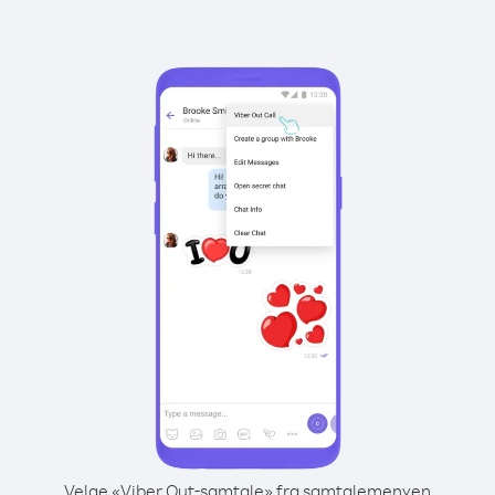
Velge «Viber Out-samtale» fra samtalemenyen