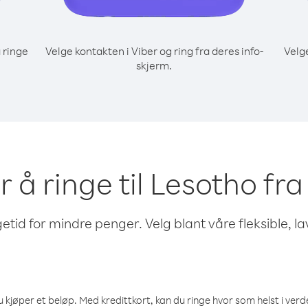
 ringe
Velge kontakten i Viber og ring fra deres info-
Velg
skjerm.
or å ringe til Lesotho fr
etid for mindre penger. Velg blant våre fleksible, l
 kjøper et beløp. Med kredittkort, kan du ringe hvor som helst i verden