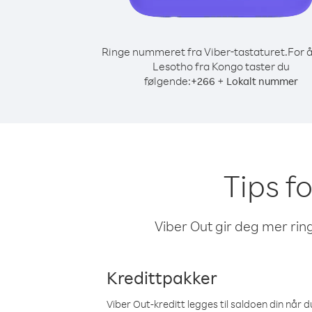
Ringe nummeret fra Viber-tastaturet.
For å
Lesotho fra Kongo taster du
følgende:
+
+
266
Lokalt nummer
Tips f
Viber Out gir deg mer ring
Kredittpakker
Viber Out-kreditt legges til saldoen din når du