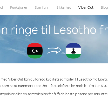
ed
Funksjoner
Samfunn
Sikkerhet
Viber Out
Blo
 ringe til Lesotho f
Med Viber Out kan du foreta kvalitetssamtaler til Lesotho fra Libya.
et som helst nummer i Lesotho – fasttelefon eller mobil! – fra kun 51.0
ittpakker eller en samtaleplan for å få de beste prisene per minutt ti