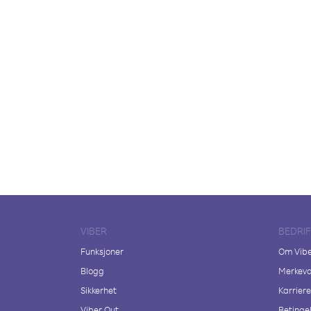
VIBER
BEDRI
Funksjoner
Om Vib
Blogg
Merkeva
Sikkerhet
Karriere
Viber Out
Betingel