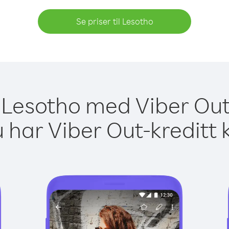
Se priser til Lesotho
l Lesotho med Viber Out
 har Viber Out-kreditt 