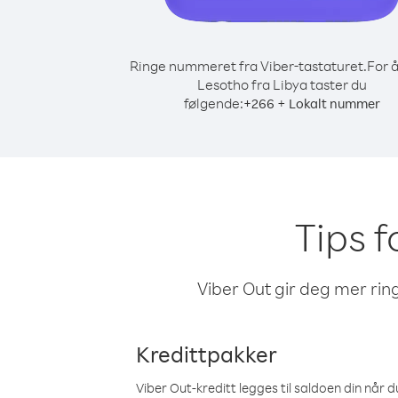
Ringe nummeret fra Viber-tastaturet.
For å
Lesotho fra Libya taster du
følgende:
+
+
266
Lokalt nummer
Tips f
Viber Out gir deg mer ring
Kredittpakker
Viber Out-kreditt legges til saldoen din når du