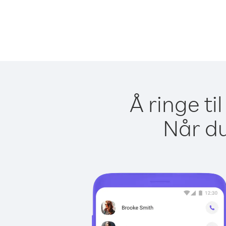
Å ringe ti
Når du