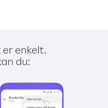
 er enkelt.
kan du: